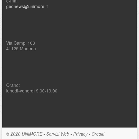
e-mail:
geonews@unimore.it
Via Campi 103
41125 Modena
Orario:
lunedì-venerdì 9.00-19.00
© 2026
UNIMORE
-
Servizi Web
-
Privacy
-
Crediti